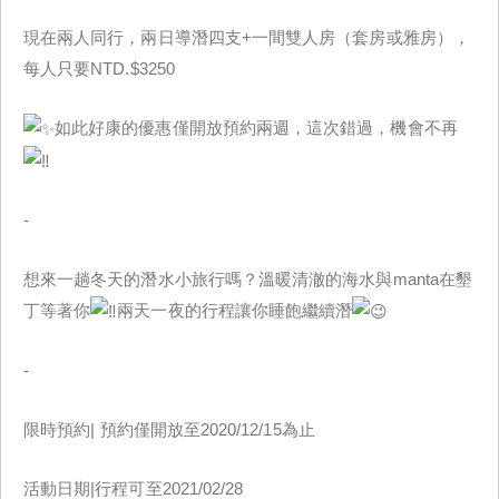
現在兩人同行，兩日導潛四支+一間雙人房（套房或雅房），
每人只要NTD.$3250
如此好康的優惠僅開放預約兩週，這次錯過，機會不再
-
想來一趟冬天的潛水小旅行嗎？溫暖清澈的海水與manta在墾
丁等著你
兩天一夜的行程讓你睡飽繼續潛
-
限時預約| 預約僅開放至2020/12/15為止
活動日期|行程可至2021/02/28