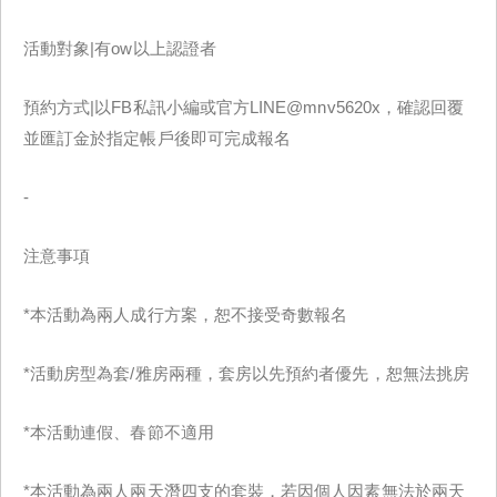
活動對象|有ow以上認證者
預約方式|以FB私訊小編或官方LINE@mnv5620x，確認回覆
並匯訂金於指定帳戶後即可完成報名
-
注意事項
*本活動為兩人成行方案，恕不接受奇數報名
*活動房型為套/雅房兩種，套房以先預約者優先，恕無法挑房
*本活動連假、春節不適用
*本活動為兩人兩天潛四支的套裝，若因個人因素無法於兩天