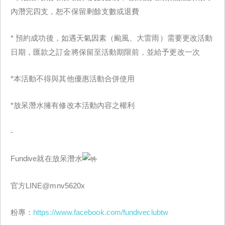
內潛完四支，恕不保留剩餘支數或退費
* 預約成功後，如遇天氣因素（颱風、大雷雨）需要更改活動
日期，匯款之訂金將保留至活動期限前，並給予更改一次
*本活動不得與其他優惠活動合併使用
*放呆潛水擁有修改本活動內容之權利
-
Fundive就在放呆潛水
官方LINE@mnv5620x
粉專：
https://www.facebook.com/fundiveclubtw