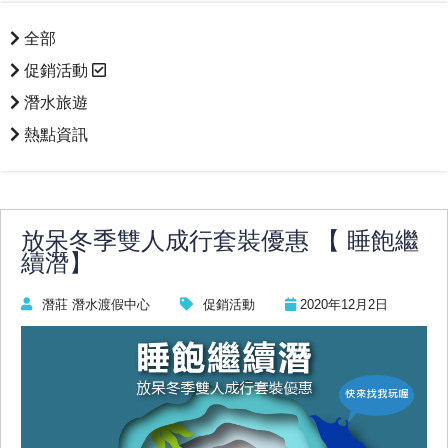
全部
促銷活動
潛水旅遊
熱點資訊
放呆冬季雙人成行套裝優惠 【 睡飽繼
續潛】
潛莊 潛水渡假中心
促銷活動
2020年12月2日