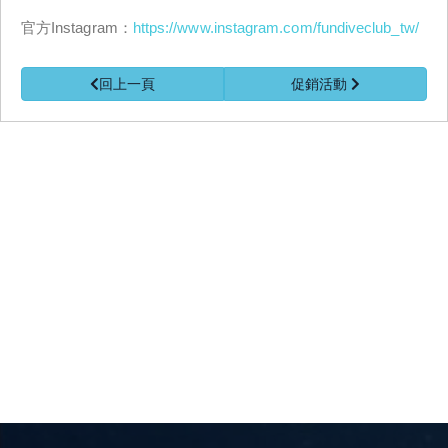
官方Instagram：
https://www.instagram.com/fundiveclub_tw/
回上一頁
促銷活動