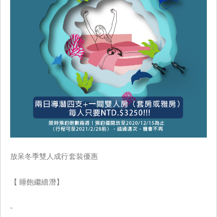
放呆冬季雙人成行套裝優惠
【 睡飽繼續潛】
-