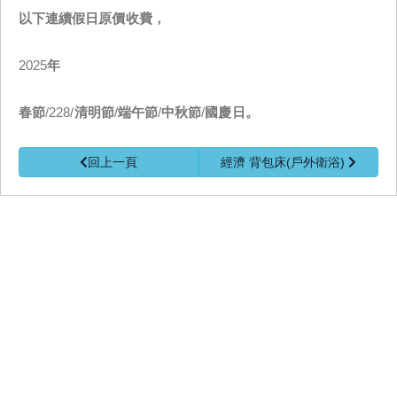
以下連續假日原價收費，
2025
年
春節
/228/
清明節
/
端午節
/
中秋節
/
國慶日。
回上一頁
經濟 背包床(戶外衛浴)