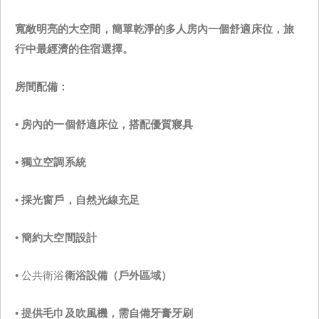
寬敞明亮的大空間，簡單乾淨的多人房內一個舒適床位，旅
行中最經濟的住宿選擇。
房間配備：
•
房內的一個舒適床位，搭配優質寢具
•
獨立空調系統
•
採光窗戶，自然光線充足
•
簡約大空間設計
• 公共衛浴
衛浴設備（戶外區域）
•
提供毛巾及吹風機，需自備牙膏牙刷