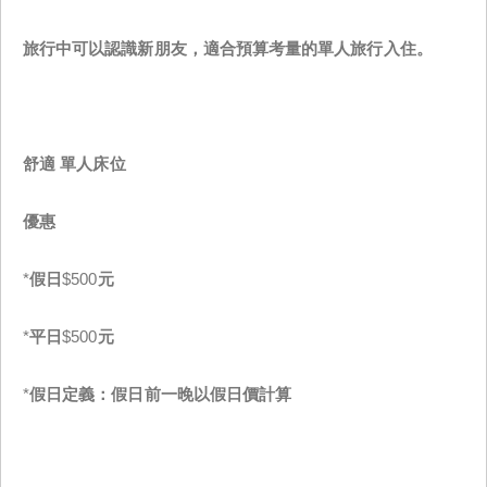
旅行中可以認識新朋友，適合預算考量的單人旅行入住。
舒適
單人床位
優惠
*
假日
$500
元
*
平日
$500
元
*
假日定義：假日前一晚以假日價計算