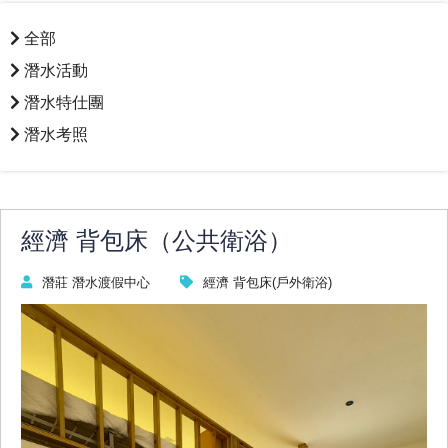
全部
潛水活動
潛水特仕團
潛水考照
經濟 背包床（公共衛浴）
潛莊 潛水渡假中心
經濟 背包床(戶外衛浴)