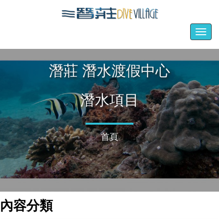
Togg
navig
潛莊 潛水渡假中心
潛水項目
首頁
內容分類