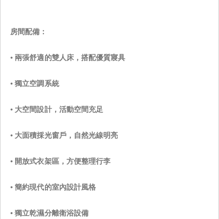
房間配備：
•
兩張舒適的雙人床，搭配優質寢具
•
獨立空調系統
•
大空間設計，活動空間充足
•
大面積採光窗戶，自然光線明亮
•
開放式衣架區，方便整理行李
•
簡約現代的室內設計風格
•
獨立乾濕分離衛浴設備