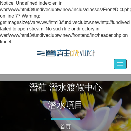
Notice: Undefined index: en in
/var/www/html3/fundiveclubtw.new/inclus/classes/Front/Dict.ph
on line 77
Warning:
getimagesize(/var/www/html3/fundiveclubtw.newhttp://fundiv
failed to open stream: No such file or directory in
/var/www/html3/fundiveclubtw.new/frontend/inc/header.php on
line 4
Togg
navig
潛莊 潛水渡假中心
潛水項目
首頁