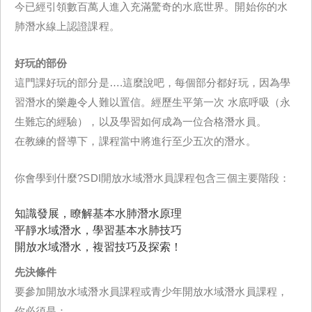
今已經引領數百萬人進入充滿驚奇的水底世界。開始你的水
肺潛水線上認證課程。
好玩的部份
這門課好玩的部分是….這麼說吧，每個部分都好玩，因為學
習潛水的樂趣令人難以置信。經歷生平第一次 水底呼吸（永
生難忘的經驗），以及學習如何成為一位合格潛水員。
在教練的督導下，課程當中將進行至少五次的潛水。
你會學到什麼?SDI開放水域潛水員課程包含三個主要階段：
知識發展，瞭解基本水肺潛水原理
平靜水域潛水，學習基本水肺技巧
開放水域潛水，複習技巧及探索！
先決條件
要參加開放水域潛水員課程或青少年開放水域潛水員課程，
你必須是：