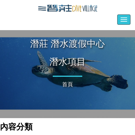
Togg
navig
潛莊 潛水渡假中心
潛水項目
首頁
內容分類