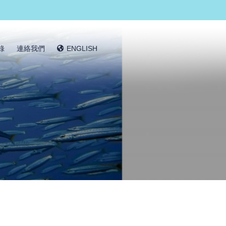
錄
連絡我們
ENGLISH